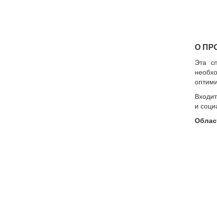
О ПР
Эта с
необх
оптими
Входит
и соци
Облас