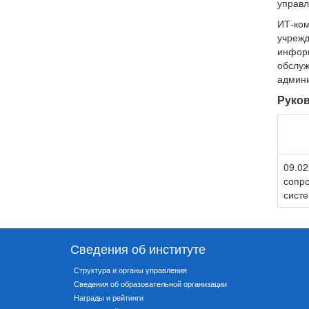
управл
ИТ-ко
учреж
инфор
обслу
админи
Руко
09.02
сопр
сист
Сведения об институте
Структура и органы управления
Сведения об образовательной организации
Награды и рейтинги