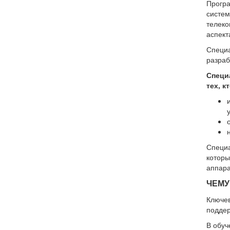
Прогр
систем
телеко
аспект
Специ
разраб
Специ
тех, кт
Специ
которы
аппара
ЧЕМУ
Ключе
поддер
В обуч