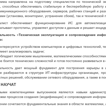
амма направлена на подготовку специалистов по технической 
, способных обеспечивать стабильную и бесперебойную работу
ммуникационного оборудования, серверов, рабочих станций и раз
ами (установка, мониторинг, устранение сбоев), так и технической
алист обеспечивает функционирование ИС для автоматизации
атывает прототипы, управляет доступом к данным и решает инци
альность «Техническая эксплуатация и сопровождение инф
о:
интересуется устройством компьютеров и цифровых технологий, 
умеет анализировать задачи;
обладает логическим мышлением, математическими способностями
не боится технических сложностей и готов постоянно развиваться
альность дает мощный фундамент для построения карьеры в ц
е разбираются в структуре ИТ-инфраструктуры организации, п
тных решений, обслуживании сетевого оборудования, а также в п
 НАУЧАТ
выми компетенциями выпускников являются навыки администр
жки процессов создания (модификации) и сопровождения информ
ении сочетаются фундаментальные знания в области математики, л