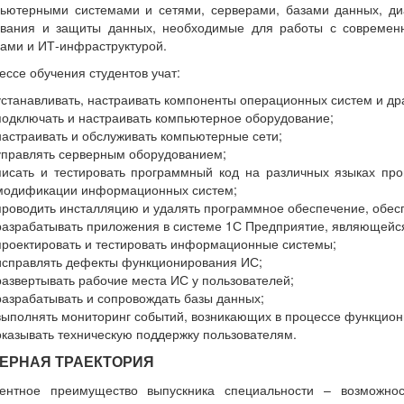
ьютерными системами и сетями, серверами, базами данных, диа
ования и защиты данных, необходимые для работы с современ
ами и ИТ-инфраструктурой.
ессе обучения студентов учат:
устанавливать, настраивать компоненты операционных систем и др
подключать и настраивать компьютерное оборудование;
настраивать и обслуживать компьютерные сети;
управлять серверным оборудованием;
писать и тестировать программный код на различных языках пр
модификации информационных систем;
проводить инсталляцию и удалять программное обеспечение, обес
разрабатывать приложения в системе 1С Предприятие, являющейс
проектировать и тестировать информационные системы;
исправлять дефекты функционирования ИС;
развертывать рабочие места ИС у пользователей;
разрабатывать и сопровождать базы данных;
выполнять мониторинг событий, возникающих в процессе функцио
оказывать техническую поддержку пользователям.
ЕРНАЯ ТРАЕКТОРИЯ
рентное преимущество выпускника специальности – возможнос