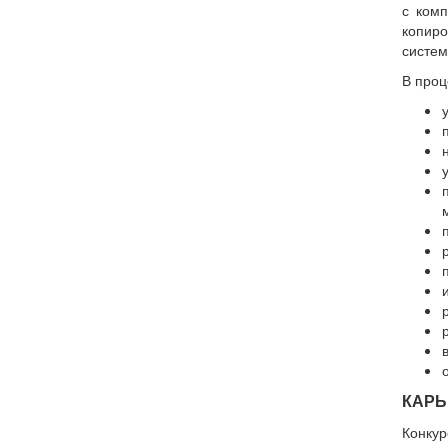
с комп
копир
систем
В проц
КАРЬ
Конку