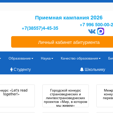
Приемная кампания 2026
+7 996 500-00-
+7(38557)4-45-35
Личный кабинет абитуриента
Образование
Наука
Качество образования
Би
Студенту
Школьнику
нкурс «Let's read
Городской конкурс
Межр
together!»
страноведческих и
конк
лингвострановедческих
перев
проектов «Мир, в котором
мы живем»