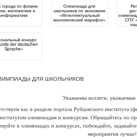
к города по физике,
Олимпиада для
Ре
ии, математике и
школьников по экономике
дис
информатике
«Интеллектуальный
олимпиад
экономический марафон»
СПУ «
на
иональный конкурс
unde der deutschen
Sprache»
ЛИМПИАДЫ ДЛЯ ШКОЛЬНИКОВ
Уважаемы коллеги, уважаемые
тствуем вас в разделе портала Рубцовского института 
институтом олимпиадам и конкурсам. Обращайтесь по п
твуйте в олимпиадах и конкурсах, побеждайте, задавайте
мероприятия лучше!