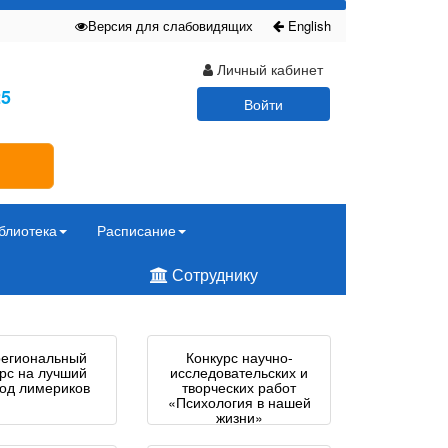
Версия для слабовидящих
English
Личный кабинет
25
Войти
блиотека
Расписание
Сотруднику
егиональный
Конкурс научно-
урс на лучший
исследовательских и
од лимериков
творческих работ
«Психология в нашей
жизни»