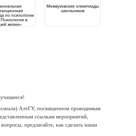
гиональная
Межвузовские олимпиады
танционная
школьников
а по психологии
Психология в
шей жизни»
 учащиеся!
(филиала) АлтГУ, посвященном проводимым
редставленным ссылкам мероприятий,
 вопросы, предлагайте, как сделать наши