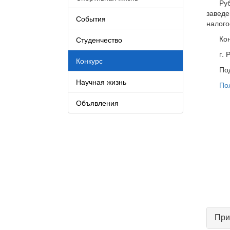
Ру
завед
События
налого
Кон
Студенчество
г. 
Конкурс
По
Научная жизнь
По
Объявления
При