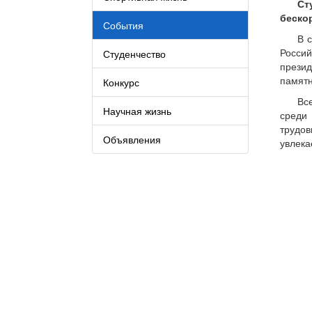
Ст
беско
События
В 
Россий
Студенчество
прези
памятн
Конкурс
Вс
Научная жизнь
среди 
трудов
Объявления
увлека