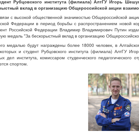
удент Рубцовского института (филиала) АлтГУ Игорь Шешу
рыстный вклад в организацию Общероссийской акции взаим
связи с высокой общественной значимостью Общероссийской акци
ской Федерации в период борьбы с распространением новой кор
дент Российской Федерации Владимир Владимирович Путин издал
ую медаль "За бескорыстный вклад в организацию Общероссийск
его медалью будут награждены более 18000 человек, в Алтайском
которых и студент Рубцовского института (филиала) АлтГУ Иг
ых дел института, комиссаром студенческого педагогического о
ется спортом.