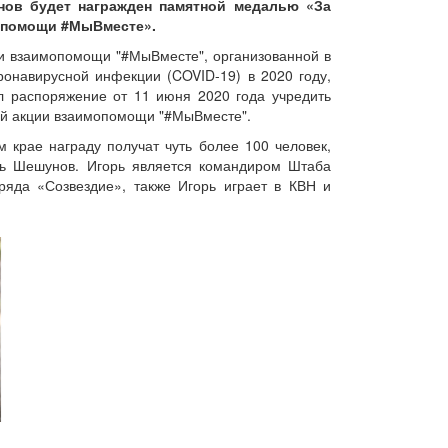
нов будет награжден памятной медалью «За
опомощи #МыВместе».
и взаимопомощи "#МыВместе", организованной в
онавирусной инфекции (COVID-19) в 2020 году,
 распоряжение от 11 июня 2020 года учредить
ой акции взаимопомощи "#МыВместе".
 крае награду получат чуть более 100 человек,
орь Шешунов. Игорь является командиром Штаба
тряда «Созвездие», также Игорь играет в КВН и