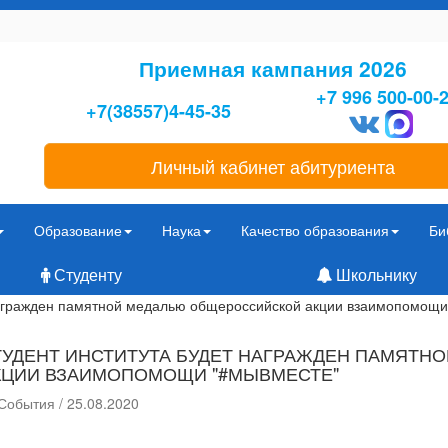
Приемная кампания 2026
+7 996 500-00-
+7(38557)4-45-35
Личный кабинет абитуриента
Образование
Наука
Качество образования
Би
Студенту
Школьнику
награжден памятной медалью общероссийской акции взаимопомощ
ТУДЕНТ ИНСТИТУТА БУДЕТ НАГРАЖДЕН ПАМЯТ
КЦИИ ВЗАИМОПОМОЩИ "#МЫВМЕСТЕ"
События / 25.08.2020