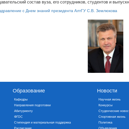
авательский состав вуза, его сотрудников, студентов и выпускн
здравление с Днем знаний президента АлтГУ С.В. Землюкова
Образование
Новости
Кафедры
Научная жизнь
Направления подготовки
Конкурсы
Абитуриенту
Студенческие новос
ФГОС
Спортивная жизнь
Стипендия и материальная поддержка
Политика
Расписание
Объявления