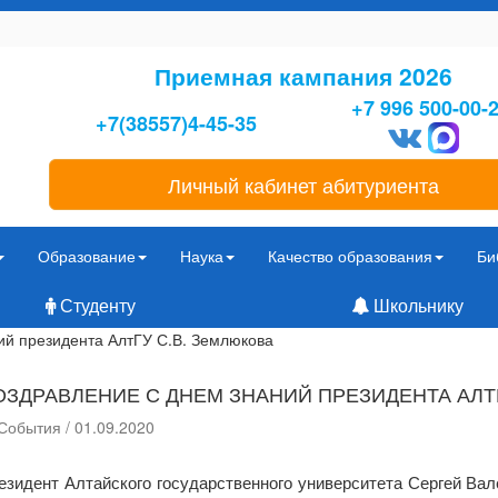
Приемная кампания 2026
+7 996 500-00-
+7(38557)4-45-35
Личный кабинет абитуриента
Образование
Наука
Качество образования
Би
Студенту
Школьнику
ий президента АлтГУ С.В. Землюкова
ОЗДРАВЛЕНИЕ С ДНЕМ ЗНАНИЙ ПРЕЗИДЕНТА АЛТ
События / 01.09.2020
езидент Алтайского государственного университета
Сергей Вал