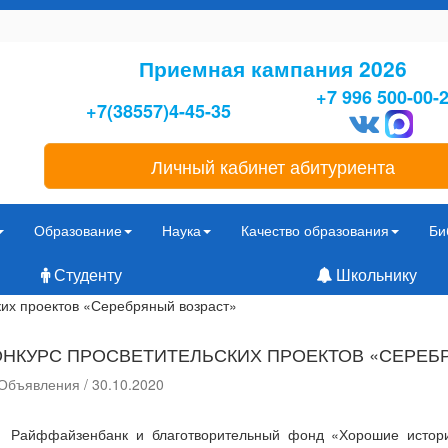
Приемная кампания 2026
+7 996 500-00-
+7(38557)4-45-35
Личный кабинет абитуриента
Образование
Наука
Качество образования
Би
Студенту
Школьнику
ких проектов «Серебряный возраст»
ОНКУРС ПРОСВЕТИТЕЛЬСКИХ ПРОЕКТОВ «СЕРЕБ
Объявления / 30.10.2020
йффайзенбанк и благотворительный фонд «Хорошие истории