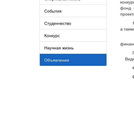
конкур
фонд 
События
проект
Ко
Студенчество
а такж
Конкурс
На
финанс
Научная жизнь
По
Видео 
Объявления
Фо
Ср