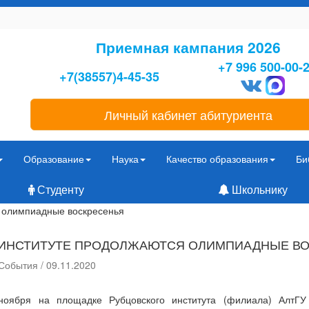
Приемная кампания 2026
+7 996 500-00-
+7(38557)4-45-35
Личный кабинет абитуриента
Образование
Наука
Качество образования
Би
Студенту
Школьнику
 олимпиадные воскресенья
 ИНСТИТУТЕ ПРОДОЛЖАЮТСЯ ОЛИМПИАДНЫЕ В
События / 09.11.2020
ноября на площадке Рубцовского института (филиала) АлтГУ