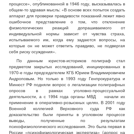
процессе», опубликованной в 1946 году, высказывалась в
общем-то здравая мысль: «В основе всех попыток создать
аппарат для проверки правдивости показаний лежит явно
ошибочное представление о том, что отклонение
физиологических реакций допрашиваемого от
индивидуальной нормы зависит от чувства страха,
испытываемого им, когда ему задаются вопросы, на
которые он не может ответить правдиво, не подвергая
себя риску осуждения».
По данным юристов-историков полиграф стал
предметом закрытых исследований, инициированных в
1970-е годы председателем КГБ Юрием Владимировичем
Андроповым. Но только в 1993 году Генпрокуратура и
Минюст РФ подняли вопрос о легализации полиграфных
опросов в рамках уголовно-процессуальной
деятельности, а с 1994 года органы МВД начали их
применение в оперативно-розыскных целях. В 2001 году
Военной коллегией Верховного суда РФ как
доказательство были приняты в уголовном процессе
выводы, полученные по результатам
психофизиологического исследования. Это была первая в
России «психофизиологическая экспертиза» (допрос на