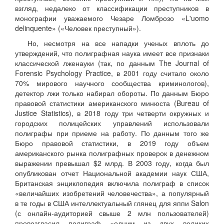
взгляд, недалеко от классификации преступников в
монографии уважаемого Чезаре Ломброзо «L'uomo
delinquente» («Человек преступный»).
Но, несмотря на все нападки ученых вплоть до
утверждений, что полиграфная наука имеет все признаки
классической лженауки (так, по данным The Journal of
Forensic Psychology Practice, в 2001 году считало около
70% мирового научного сообщества криминологов),
детектор лжи только набирал обороты. По данным Бюро
правовой статистики американского минюста (Bureau of
Justice Statistics), в 2018 году три четверти окружных и
городских полицейских управлений использовали
полиграфы при приеме на работу. По данным того же
Бюро правовой статистики, в 2019 году объем
американского рынка полиграфных проверок в денежном
выражении превышал $2 млрд. В 2003 году, когда был
опубликован отчет Национальной академии наук США,
Британская энциклопедия включила полиграф в список
«величайших изобретений человечества», а популярный
в те годы в США интеллектуальный глянец для яппи Salon
(с онлайн-аудиторией свыше 2 млн пользователей)
провозгласил полиграф «одним из двух великих