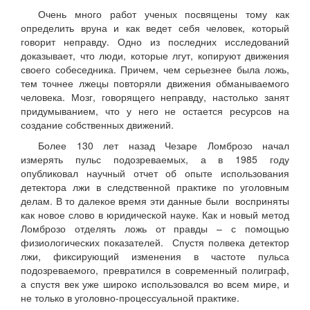
Очень много работ ученых посвящены тому как
определить вруна и как ведет себя человек, который
говорит неправду. Одно из последних исследований
доказывает, что люди, которые лгут, копируют движения
своего собеседника. Причем, чем серьезнее была ложь,
тем точнее лжецы повторяли движения обманываемого
человека. Мозг, говорящего неправду, настолько занят
придумыванием, что у него не остается ресурсов на
создание собственных движений.
Более 130 лет назад Чезаре Ломброзо начал
измерять пульс подозреваемых, а в 1985 году
опубликовал научный отчет об опыте использования
детектора лжи в следственной практике по уголовным
делам. В то далекое время эти данные были восприняты
как новое слово в юридической науке. Как и новый метод
Ломброзо отделять ложь от правды – с помощью
физиологических показателей. Спустя полвека детектор
лжи, фиксирующий изменения в частоте пульса
подозреваемого, превратился в современный полиграф,
а спустя век уже широко использовался во всем мире, и
не только в уголовно-процессуальной практике.