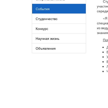
Ст
участ
События
середи
«Я
Студенчество
специ
из вед
Конкурс
знания
Научная жизнь
По
Объявления