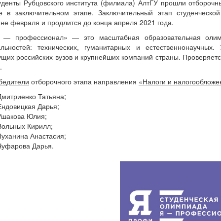
уденты Рубцовского института (филиала) АлтГУ прошли отбороч
ие в заключительном этапе. Заключительный этап студенческ
не февраля и продлится до конца апреля 2021 года.
 — профессионал» — это масштабная образовательная олим
альностей: технических, гуманитарных и естественнонаучных.
ущих российских вузов и крупнейших компаний страны. Проверяет
.
бедители
отборочного этапа направления
«Налоги и налогообложе
Дмитриенко Татьяна;
Ендовицкая Дарья;
Ушакова Юлия;
Вольных Кирилл;
Луханина Анастасия;
Чуфарова Дарья.