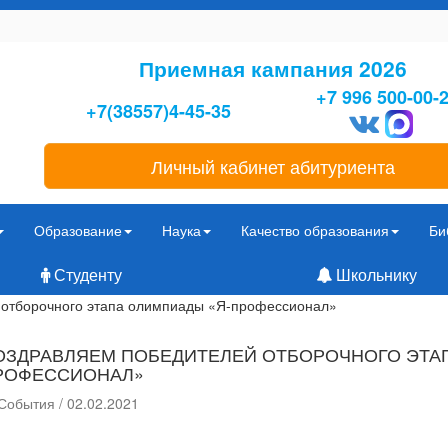
Приемная кампания 2026
+7 996 500-00-
+7(38557)4-45-35
Личный кабинет абитуриента
Образование
Наука
Качество образования
Би
Студенту
Школьнику
 отборочного этапа олимпиады «Я-профессионал»
ОЗДРАВЛЯЕМ ПОБЕДИТЕЛЕЙ ОТБОРОЧНОГО ЭТА
РОФЕССИОНАЛ»
События / 02.02.2021