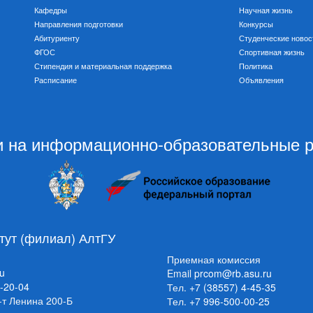
Кафедры
Научная жизнь
Направления подготовки
Конкурсы
Абитуриенту
Студенческие новос
ФГОС
Спортивная жизнь
Стипендия и материальная поддержка
Политика
Расписание
Объявления
 на информационно-образовательные 
тут (филиал) АлтГУ
Приемная комиссия
ru
Email
prcom@rb.asu.ru
4-20-04
Тел.
+7 (38557) 4-45-35
р-т Ленина 200-Б
Тел.
+7 996-500-00-25