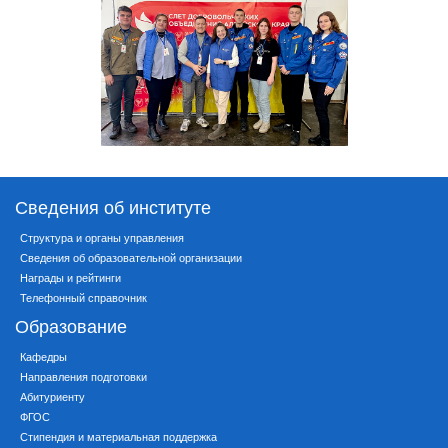
Сведения об институте
Структура и органы управления
Сведения об образовательной организации
Награды и рейтинги
Телефонный справочник
Образование
Кафедры
Направления подготовки
Абитуриенту
ФГОС
Стипендия и материальная поддержка