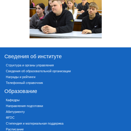
Сведения об институте
Структура и органы управления
Сведения об образовательной организации
Награды и рейтинги
Телефонный справочник
Образование
Кафедры
Направления подготовки
Абитуриенту
ФГОС
Стипендия и материальная поддержка
Расписание