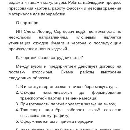
видами и типами макулатуры. Ребята наблюдали процесс
прессования картона, работу фасовки и методы хранения
материалов для переработки.
О партнёре:
ИП Слета Леонид Сергеевич ведёт деятельность по
нескольким направлениям, ключевым является
утилизация отходов бумаги и картона с последующим
производством новых изделий.
Как организовано сотрудничество?
Между вузом и предприятием действует договор на
поставку вторсырья. Схема работы выстроена
следующим образом:
В институте организована точка сбора макулатуры;
Отходы накапливаются до формирования
транспортной партии в течение месяца;
При готовности партии подаётся заявка на вывоз;
Транспорт партнёра забирает сырьё согласно
согласованному графику;
Оформляются акты приёма передачи.
В ходе визита мы побывали в одних из важнейших