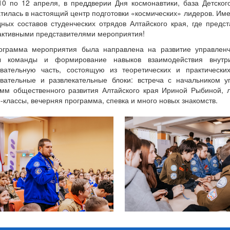
10 по 12 апреля, в преддверии Дня космонавтики, база Детског
тилась в настоящий центр подготовки «космических» лидеров. Им
ных составов студенческих отрядов Алтайского края, где предст
активными представителями мероприятия!
ограмма мероприятия была направлена на развитие управленч
ы команды и формирование навыков взаимодействия внутр
овательную часть, состоящую из теоретических и практически
овательные и развлекательные блоки: встреча с начальником 
мм общественного развития Алтайского края Ириной Рыбиной, л
-классы, вечерняя программа, спевка и много новых знакомств.