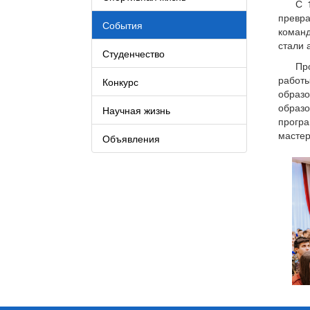
С 
превра
События
команд
стали 
Студенчество
Пр
работ
Конкурс
образ
образ
Научная жизнь
програ
мастер
Объявления