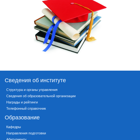
Сведения об институте
Структура и органы управления
Сведения об образовательной организации
Награды и рейтинги
Телефонный справочник
Образование
Кафедры
Направления подготовки
Абитуриенту