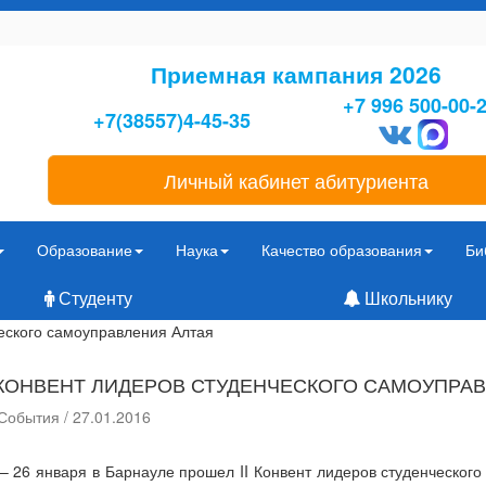
Приемная кампания 2026
+7 996 500-00-
+7(38557)4-45-35
Личный кабинет абитуриента
Образование
Наука
Качество образования
Би
Студенту
Школьнику
ческого самоуправления Алтая
I КОНВЕНТ ЛИДЕРОВ СТУДЕНЧЕСКОГО САМОУПРА
События / 27.01.2016
 – 26 января в Барнауле прошел II Конвент лидеров студенческо