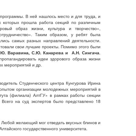
рограммы. В ней нашлось место и для труда, и
х которых прошла работа секций по различным
овый образ жизни, культура и творчество»,
отрудничество». Таким образом, у ребят была
ались самых разных направлений деятельности.
товали свои лучшие проекты. Помимо этого были
.Ю. Варавина, С.Ю. Канарева и А.Н. Сингача
.
ропагандировать идеи здорового образа жизни
ых мероприятий и др.
водитель Студенческого центра Кунгурова Ирина
 опытом организации молодежных мероприятий в
итута (филиала) АлтГУ» в рамках работы секции
. Всего на суд экспертов было представлено 18
. Любой желающий мог отведать вкусных блинов и
 Алтайского государственного университета.