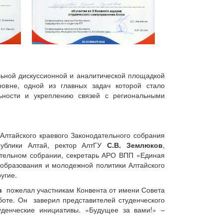
альной дискуссионной и аналитической площадкой
ровне, одной из главных задач которой стало
ности и укреплению связей с региональными
Алтайского краевого Законодательного собрания
публики Алтай, ректор АлтГУ
С.В. Землюков
,
ательном собрании, секретарь АРО ВПП «Единая
 образования и молодежной политики Алтайского
угие.
в
пожелал участникам Конвента от имени Совета
боте. Он заверил представителей студенческого
уденческие инициативы. «Будущее за вами!» –