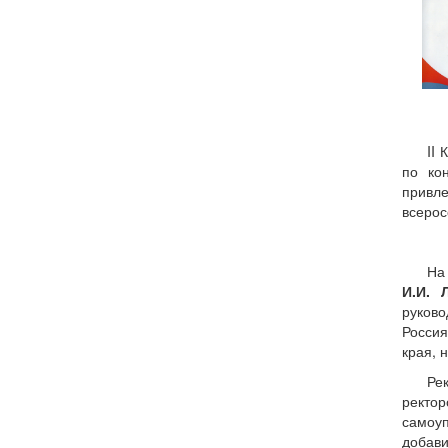
II
по ко
привл
всеро
На
И.И. 
руково
Росси
края, 
Ре
ректор
самоу
добави