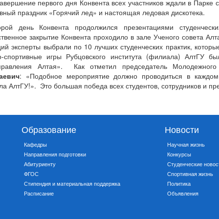
завершение первого дня Конвента всех участников ждали в Парке 
вный праздник «Горячий лед» и настоящая ледовая дискотека.
орой день Конвента продолжился презентациями студенчески
твенное закрытие Конвента проходило в зале Ученого совета Алта
ций эксперты выбрали по 10 лучших студенческих практик, котор
о-спортивные игры Рубцовского института (филиала) АлтГУ бы
правления Алтая». Как отметил председатель Молодежног
аевич
: «Подобное мероприятие должно проводиться в каждо
а АлтГУ!». Это большая победа всех студентов, сотрудников и пр
Образование
Новости
Кафедры
Научная жизнь
Направления подготовки
Конкурсы
Абитуриенту
Студенческие новос
ФГОС
Спортивная жизнь
Стипендия и материальная поддержка
Политика
Расписание
Объявления