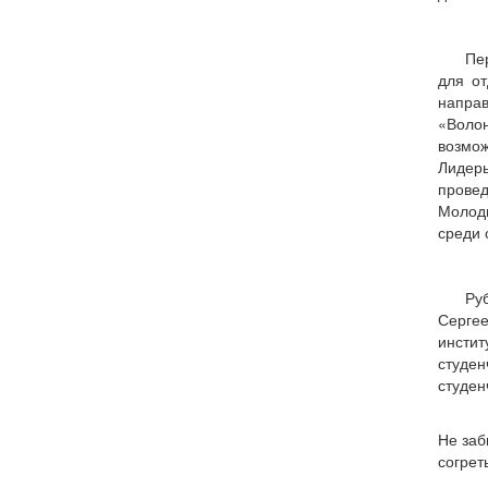
Пе
для о
напра
«Воло
возмож
Лидеры
провед
Молод
среди 
Ру
Сергее
инстит
студен
студен
Не заб
согрет