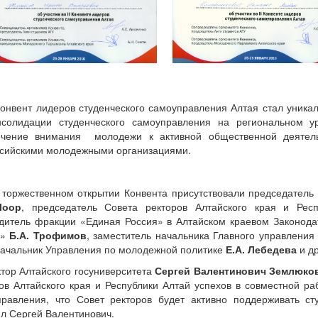
 Конвент лидеров студенческого самоуправления Алтая стал уник
нсолидации студенческого самоуправления на региональном у
ечение внимания молодежи к активной общественной деятель
ссийскими молодежными организациями.
 торжественном открытии Конвента присутствовали председатель 
Лоор
, председатель Совета ректоров Алтайского края и Рес
дитель фракции «Единая Россия» в Алтайском краевом Законод
я»
Б.А. Трофимов
, заместитель начальника Главного управления
начальник Управления по молодежной политике
Е.А. Лебедева
и др
ктор Алтайского госуниверситета
Сергей Валентинович Землюко
ов Алтайского края и Республики Алтай успехов в совместной ра
правления, что Совет ректоров будет активно поддерживать ст
л Сергей Валентинович.