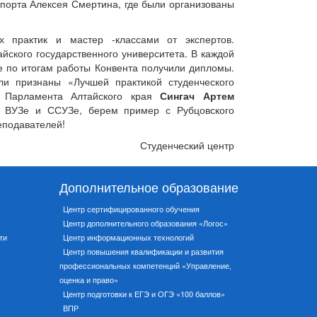
спорта Алексея Смертина, где были организованы
х практик и мастер -классами от экспертов.
йского государственного университета. В каждой
ые по итогам работы Конвента получили дипломы.
ли признаны «Лучшей практикой студенческого
о Парламента Алтайского края
Сингач Артем
м ВУЗе и ССУЗе, берем пример с Рубцовского
еподавателей!
Студенческий центр
Дополнительное образование
Центр сертифицированного обучения
Центр дополнительного образования «Логос»
ти
Центр информационных технологий
Центр повышения квалификации и развития
профессиональных компетенций «Управление,
оценка и право»
Центр подготовки к ЕГЭ и ОГЭ «100 баллов»
ВПР