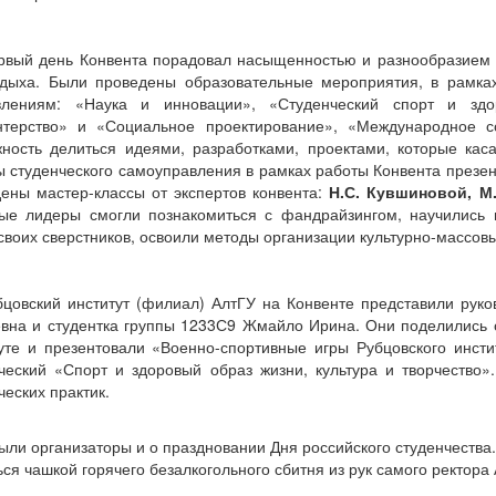
рвый день Конвента порадовал насыщенностью и разнообразием п
тдыха. Были проведены образовательные мероприятия, в рамка
влениям: «Наука и инновации», «Студенческий спорт и здор
нтерство» и «Социальное проектирование», «Международное с
ность делиться идеями, разработками, проектами, которые кас
 студенческого самоуправления в рамках работы Конвента презен
ены мастер-классы от экспертов конвента:
Н.С. Кувшиновой, М
ые лидеры смогли познакомиться с фандрайзингом, научились п
своих сверстников, освоили методы организации культурно-массов
бцовский институт (филиал) АлтГУ на Конвенте представили руко
вна и студентка группы 1233С9 Жмайло Ирина. Они поделились
уте и презентовали «Военно-спортивные игры Рубцовского инст
ческий «Спорт и здоровый образ жизни, культура и творчество»
ческих практик.
ыли организаторы и о праздновании Дня российского студенчества
ься чашкой горячего безалкогольного сбитня из рук самого ректора