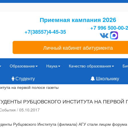
Приемная кампания 2026
+7 996 500-00-
+7(38557)4-45-35
Личный кабинет абитуриента
Образование
Наука
Качество образования
Би
Студенту
Школьнику
итута на первой полосе газеты
ТУДЕНТЫ РУБЦОВСКОГО ИНСТИТУТА НА ПЕРВОЙ 
События / 05.10.2017
уденты Рубцовского Института (филиала) АГУ стали лицом форум