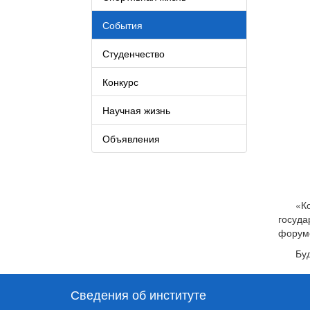
События
Студенчество
Конкурс
Научная жизнь
Объявления
«К
госуда
форуме
Бу
Сведения об институте