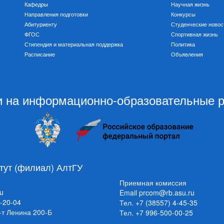
Кафедры
Научная жизнь
Направления подготовки
Конкурсы
Абитуриенту
Студенческие новос
ФГОС
Спортивная жизнь
Стипендия и материальная поддержка
Политика
Расписание
Объявления
 на информационно-образовательные 
тут (филиал) АлтГУ
Приемная комиссия
ru
Email
prcom@rb.asu.ru
4-20-04
Тел.
+7 (38557) 4-45-35
р-т Ленина 200-Б
Тел.
+7 996-500-00-25