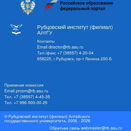
Рубцовский институт (филиал)
АлтГУ
Контакты
Email
director@rb.asu.ru
Тел./факс
+7 (38557) 4-20-04
658225, г.Рубцовск, пр-т Ленина 200-Б
Приемная комиссия
Email
prcom@rb.asu.ru
Тел.
+7 (38557) 4-45-35
Тел.
+7 996-500-00-25
© Рубцовский институт (филиал) Алтайского
государственного университета, 2006 - 2026
Обратная связь
webmaster@rb.asu.ru