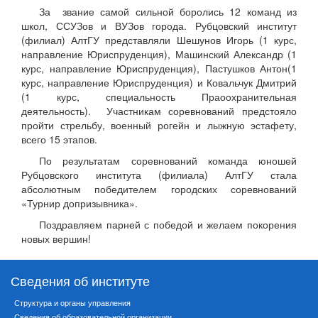
За звание самой сильной боролись 12 команд из
школ, ССУЗов и ВУЗов города. Рубцовский институт
(филиал) АлтГУ представляли Шешунов Игорь (1 курс,
направление Юриспруденция), Машинский Александр (1
курс, направление Юриспруденция), Пастушков Антон(1
курс, направление Юриспруденция) и Ковальчук Дмитрий
(1 курс, специальность Праоохранительная
деятельность). Участникам соревнований предстояло
пройти стрельбу, военный рогейн и лыжную эстафету,
всего 15 этапов.
По результатам соревнований команда юношей
Рубцовского института (филиала) АлтГУ стала
абсолютным победителем городских соревнований
«Турнир допризывника».
Поздравляем парней с победой и желаем покорения
новых вершин!
Сведения об институте
Структура и органы управления
Сведения об образовательной организации