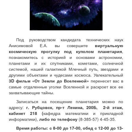
Под руководством кандидата технических наук
Анисимовой Е.А. вы совершите
виртуальную
космическую прогулку
под
куполом планетария
,
познакомитесь с историей и основами астрономии,
планетами и их спутниками, кометами, солнечной
системой, нашей галактикой Млечный путь, звездами и
другими объектами и чудесами космоса. Увлекательный
3D фильм «От Земли до Вселенной»
перенесет вас в
самые отдаленные уголки Вселенной и раскроет все ее
захватывающие тайны.
Записаться на посещение планетария можно по
адресу:
г. Рубцовск, пр-т Ленина, 200Б, 2-й этаж,
кабинет 218 (
кафедра математики и прикладной
информатики),
либо по телефону
(8-385-57) 4-45-35.
Время работы: с 8-00 до 17-00, обед с 12-00 до 13-