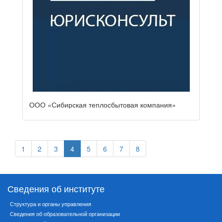
ООО «Сибирская теплосбытовая компания»
1
2
3
4
5
6
7
8
Сведения об институте
Структура и органы управления
Сведения об образовательной организации