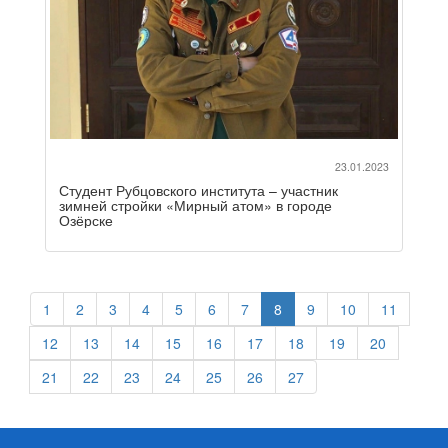
23.01.2023
Студент Рубцовского института – участник
зимней стройки «Мирный атом» в городе
Озёрске
1
2
3
4
5
6
7
8
9
10
11
12
13
14
15
16
17
18
19
20
21
22
23
24
25
26
27