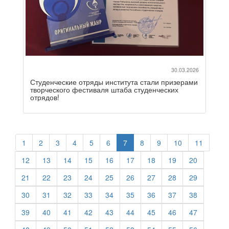
30.03.2026
Студенческие отряды института стали призерами
творческого фестиваля штаба студенческих
отрядов!
1
2
3
4
5
6
7
8
9
10
11
12
13
14
15
16
17
18
19
20
21
22
23
24
25
26
27
28
29
30
31
32
33
34
35
36
37
38
39
40
41
42
43
44
45
46
47