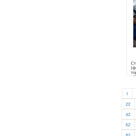
Ст
(ф
то
«К
1
22
42
62
82