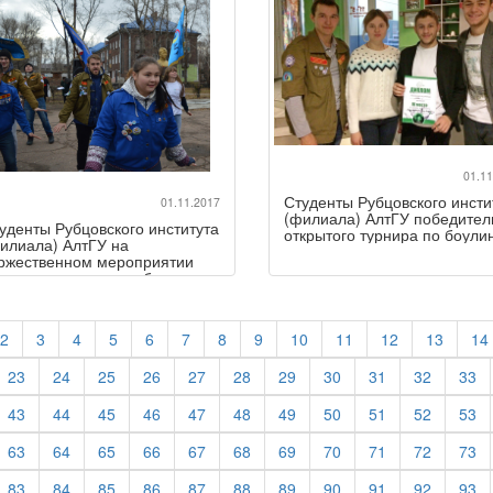
01.11
Студенты Рубцовского инсти
01.11.2017
(филиала) АлтГУ победител
уденты Рубцовского института
открытого турнира по боули
илиала) АлтГУ на
ржественном мероприятии
омсомол - моя судьба»
2
3
4
5
6
7
8
9
10
11
12
13
14
23
24
25
26
27
28
29
30
31
32
33
43
44
45
46
47
48
49
50
51
52
53
63
64
65
66
67
68
69
70
71
72
73
83
84
85
86
87
88
89
90
91
92
93