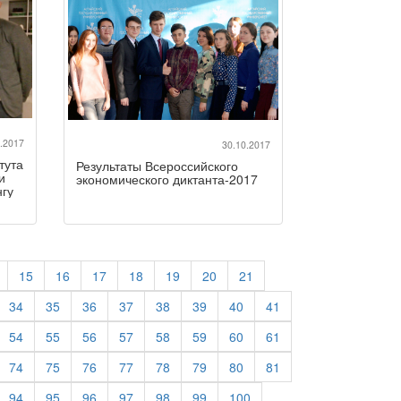
.2017
30.10.2017
тута
Результаты Всероссийского
и
экономического диктанта-2017
нгу
15
16
17
18
19
20
21
34
35
36
37
38
39
40
41
54
55
56
57
58
59
60
61
74
75
76
77
78
79
80
81
94
95
96
97
98
99
100