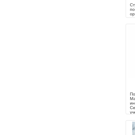
Ст
по
ор
ин
По
Ма
ин
Се
уч