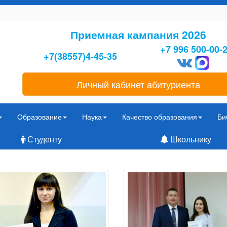
Приемная кампания 2026
+7 996 500-00-
+7(38557)4-45-35
Личный кабинет абитуриента
Образование
Наука
Качество образования
Би
Студенту
Школьнику