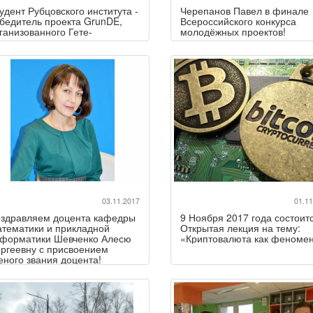
удент Рубцовского института -
Черепанов Павел в финале
бедитель проекта GrunDE,
Всероссийского конкурса
ганизованного Гете-
молодёжных проектов!
ститутом
03.11.2017
01.11
здравляем доцента кафедры
9 Ноября 2017 года состоит
тематики и прикладной
Открытая лекция на тему:
форматики Шевченко Алесю
«Криптовалюта как феноме
ргеевну с присвоением
еного звания доцента!