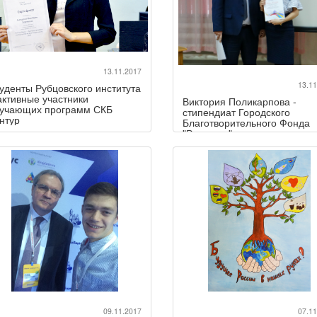
13.11.2017
13.11
уденты Рубцовского института
активные участники
Виктория Поликарпова -
учающих программ СКБ
стипендиат Городского
нтур
Благотворительного Фонда
"Развитие"
09.11.2017
07.11