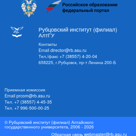
Рубцовский институт (филиал)
АлтГУ
Контакты
Email
director@rb.asu.ru
Тел./факс
+7 (38557) 4-20-04
658225, г.Рубцовск, пр-т Ленина 200-Б
Приемная комиссия
Email
prcom@rb.asu.ru
Тел.
+7 (38557) 4-45-35
Тел.
+7 996-500-00-25
© Рубцовский институт (филиал) Алтайского
государственного университета, 2006 - 2026
Обратная связь
webmaster@rb.asu.ru