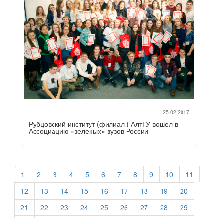
25.02.2017
Рубцовский институт (филиал ) АлтГУ вошел в
Ассоциацию «зеленых» вузов России
1
2
3
4
5
6
7
8
9
10
11
12
13
14
15
16
17
18
19
20
21
22
23
24
25
26
27
28
29