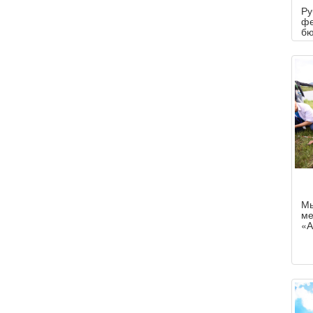
Ру
фе
бю
уч
об
го
ус
мо
де
вы
Мы
ме
«А