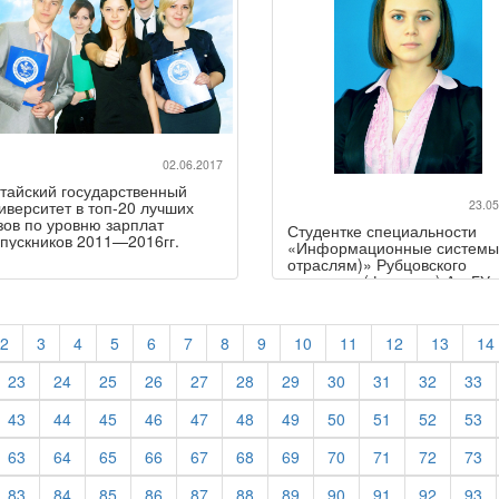
02.06.2017
тайский государственный
иверситет в топ-20 лучших
23.05
зов по уровню зарплат
Студентке специальности
пускников 2011—2016гг.
«Информационные системы
отраслям)» Рубцовского
института (филиала) АлтГУ
назначена стипендия
Правительства Российской
Федерации!
2
3
4
5
6
7
8
9
10
11
12
13
14
23
24
25
26
27
28
29
30
31
32
33
43
44
45
46
47
48
49
50
51
52
53
63
64
65
66
67
68
69
70
71
72
73
83
84
85
86
87
88
89
90
91
92
93