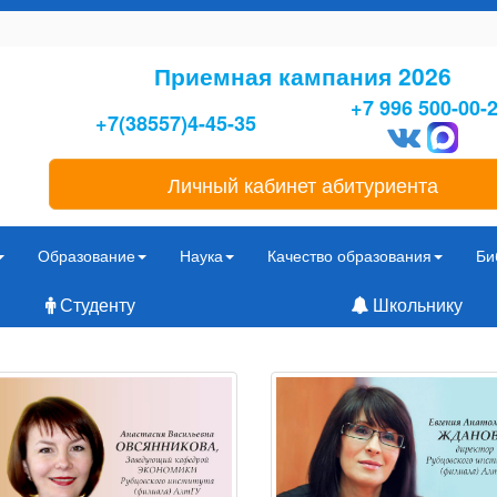
Приемная кампания 2026
+7 996 500-00-
+7(38557)4-45-35
Личный кабинет абитуриента
Образование
Наука
Качество образования
Би
Студенту
Школьнику