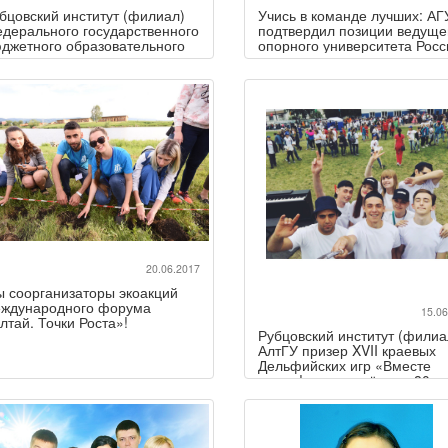
бцовский институт (филиал)
Учись в команде лучших: АГ
дерального государственного
подтвердил позиции ведуще
джетного образовательного
опорного университета Росс
реждения высшего
разования «Алтайский
сударственный университет»
пешно прошел основной
ниторинг эффективности
ятельности организаций
сшего образования
20.06.2017
 соорганизаторы экоакций
ждународного форума
15.06
лтай. Точки Роста»!
Рубцовский институт (филиа
АлтГУ призер XVII краевых
Дельфийских игр «Вместе
лучше!», посвящённых 80-
летию Алтайского края