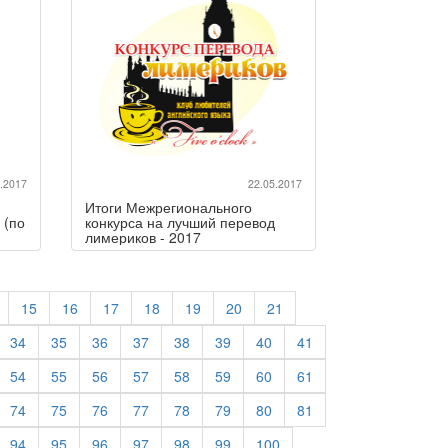
.2017
22.05.2017
Итоги Межрегионального
 (по
конкурса на лучший перевод
лимериков - 2017
15
16
17
18
19
20
21
34
35
36
37
38
39
40
41
54
55
56
57
58
59
60
61
74
75
76
77
78
79
80
81
94
95
96
97
98
99
100