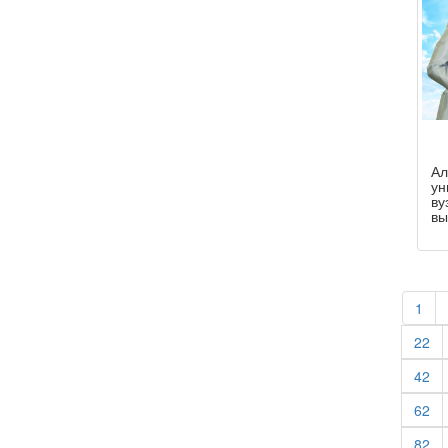
Ал
ун
ву
вы
1
22
42
62
82