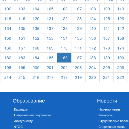
102
103
104
105
106
107
108
109
110
118
119
120
121
122
123
124
125
126
134
135
136
137
138
139
140
141
142
150
151
152
153
154
155
156
157
158
166
167
168
169
170
171
172
173
174
182
183
184
185
186
187
188
189
190
198
199
200
201
202
203
204
205
206
214
215
216
217
218
219
220
221
222
Образование
Новости
Кафедры
Научная жизнь
Направления подготовки
Конкурсы
Абитуриенту
Студенческие новос
ФГОС
Спортивная жизнь