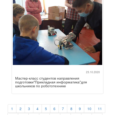
23.10.2020
Мастер-класс студентов направления
подготовки"Прикладная информатика"для
школьников по робототехнике
1
2
3
4
5
6
7
8
9
10
11